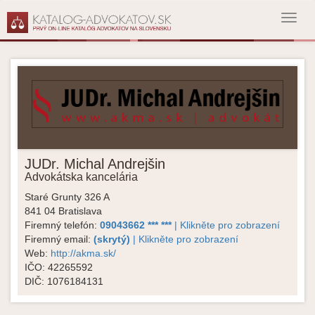
Toggl
navig
JUDr. Michal Andrejšin
Advokátska kancelária
Staré Grunty 326 A
841 04
Bratislava
Firemný telefón:
09043662 *** ***
| Klikněte pro zobrazení
Firemný email:
(skrytý)
| Klikněte pro zobrazení
Web:
http://akma.sk/
IČO:
42265592
DIČ:
1076184131